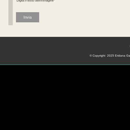
Digita il testo dell'immagine*
© Copyright 2025 Eridana Gas.